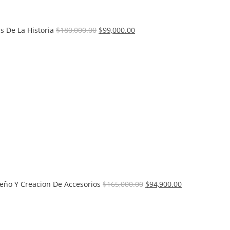
as De La Historia
$
180,000.00
$
99,000.00
seño Y Creacion De Accesorios
$
165,000.00
$
94,900.00