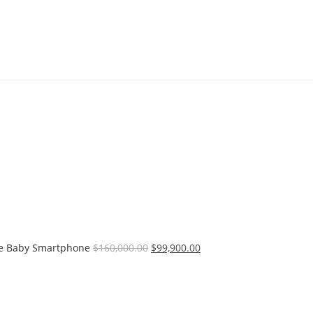
e Baby Smartphone
$
160,000.00
$
99,900.00