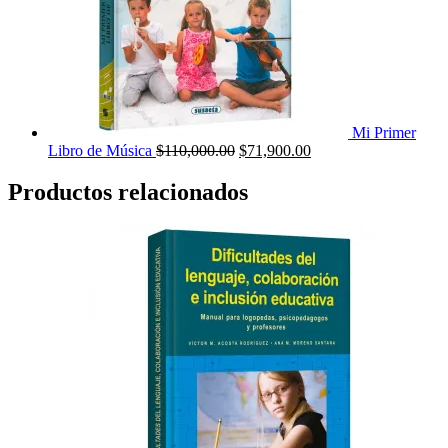
Mi Primer
El
El
Libro de Música
$
110,000.00
$
71,900.00
precio
precio
original
actual
Productos relacionados
era:
es:
$110,000.00.
$71,900.00.