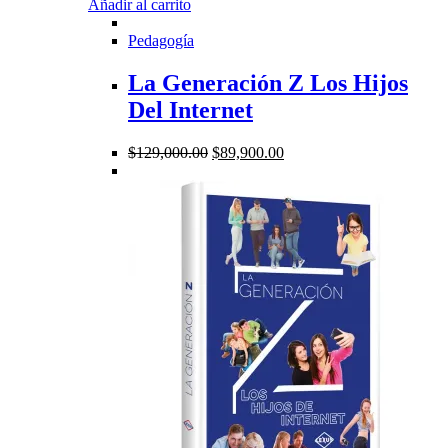
Añadir al carrito
Pedagogía
La Generación Z Los Hijos
Del Internet
El
El
$
129,000.00
$
89,900.00
precio
precio
original
actual
era:
es:
$129,000.00.
$89,900.00.