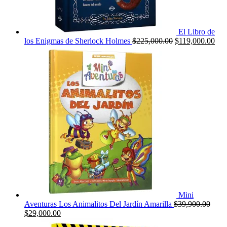
El Libro de
El
El
los Enigmas de Sherlock Holmes
$
225,000.00
$
119,000.00
precio
pre
original
actu
era:
es:
$225,000.00.
$11
Mini
Aventuras Los Animalitos Del Jardín Amarilla
$
39,900.00
El
El
$
29,000.00
precio
precio