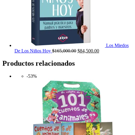
Los Miedos
El
El
De Los Niños Hoy
$
165,000.00
$
84,500.00
precio
precio
original
actual
Productos relacionados
era:
es:
$165,000.00.
$84,500.00.
-53%