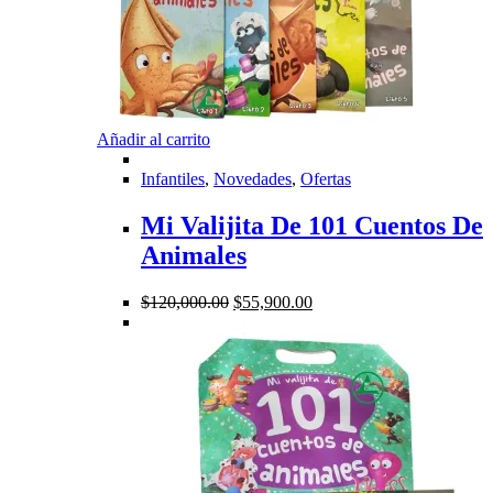
Añadir al carrito
Infantiles
,
Novedades
,
Ofertas
Mi Valijita De 101 Cuentos De
Animales
El
El
$
120,000.00
$
55,900.00
precio
precio
original
actual
era:
es:
$120,000.00.
$55,900.00.