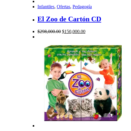
Infantiles
,
Ofertas
,
Pedagogía
El Zoo de Cartón CD
El
El
$
298,000.00
$
150,000.00
precio
precio
original
actual
era:
es:
$298,000.00.
$150,000.00.