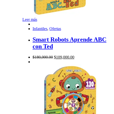
Leer más
Infantiles
,
Ofertas
Smart Robots Aprende ABC
con Ted
El
El
$
180,000.00
$
109,000.00
precio
precio
original
actual
era:
es:
$180,000.00.
$109,000.00.