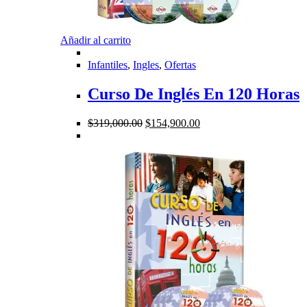
Añadir al carrito
Infantiles
,
Ingles
,
Ofertas
Curso De Inglés En 120 Horas
El
El
$
319,000.00
$
154,900.00
precio
precio
original
actual
era:
es:
$319,000.00.
$154,900.00.