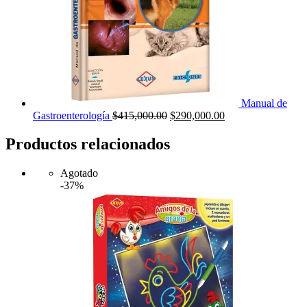
Manual de
El
El
Gastroenterología
$
415,000.00
$
290,000.00
precio
precio
original
actual
Productos relacionados
era:
es:
$415,000.00.
$290,000.00.
Agotado
-37%