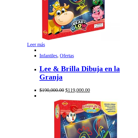
Leer más
Infantiles
,
Ofertas
Lee & Brilla Dibuja en la
Granja
El
El
$
190,000.00
$
119,000.00
precio
precio
original
actual
era:
es:
$190,000.00.
$119,000.00.