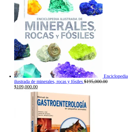
era:
es:
$99,000.00.
$70,000.00.
Enciclopedia
ilustrada de minerales, rocas y fósiles
$
195,000.00
El
El
$
109,000.00
precio
precio
original
actual
era:
es:
$195,000.00.
$109,000.00.